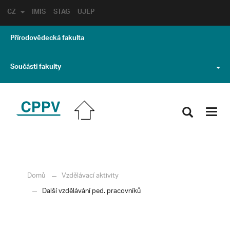
CZ
IMIS
STAG
UJEP
Přírodovědecká fakulta
Součásti fakulty
Toggl
navig
Domů
Vzdělávací aktivity
Další vzdělávání ped. pracovníků