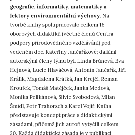
geografie, informatiky, matematiky a
lektory environmentální výchovy
. Na
tvorbě knihy spolupracovalo celkem 16
oborových didaktiků (včetně členů Centra
podpory přírodovědného vzdělávání) pod
vedeném doc. Kateřiny Jančaříkové; dalšími
autorskými členy týmu byli Linda Brůnová, Eva
Hejnová, Lucie Hlaváčová, Antonín Jančařík, Jiří
Králík, Magdalena Krátká, Jan Krejčí, Roman
Kroufek, Tomáš Matějček, Janka Medová,
Monika Pelikánová, Silvie Svobodová, Milan
Šmídl, Petr Trahorsch a Karel Vojíř. Kniha
představuje koncept práce s didaktickými
zásadami, přičemž jich autoři vytyčili celkem
20. Každá didaktická zásada je v publikaci