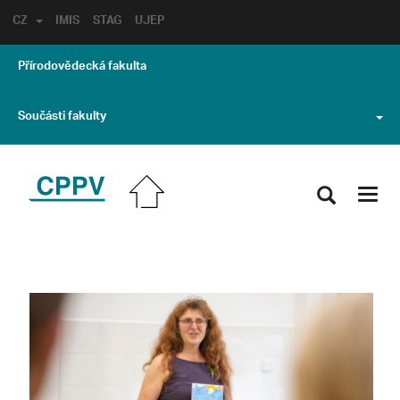
CZ
IMIS
STAG
UJEP
Přírodovědecká fakulta
Součásti fakulty
Toggl
navig