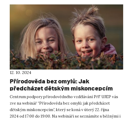
12. 10. 2024
Přírodověda bez omylů: Jak
předcházet dětským miskoncepcím
(webinář)
Centrum podpory přírodovědného vzdělávání PřF UJEP vás
zve na webinář “Přírodověda bez omylů: jak předcházet
dětským miskoncepcím”, který se koná v úterý 22. října
2024 od 17:00 do 19:00. Na webináři se seznámíte s běžnými i
pikantními přírodovědným...