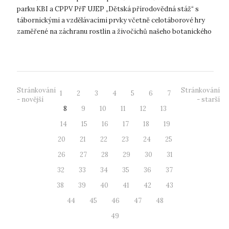
parku KBI a CPPV PřF UJEP „Dětská přírodovědná stáž“ s
tábornickými a vzdělávacími prvky včetně celotáborové hry
zaměřené na záchranu rostlin a živočichů našeho botanického
parku. V rámci bohaté...
Stránkování
Stránkování
1
2
3
4
5
6
7
- novější
- starší
8
9
10
11
12
13
14
15
16
17
18
19
20
21
22
23
24
25
26
27
28
29
30
31
32
33
34
35
36
37
38
39
40
41
42
43
44
45
46
47
48
49