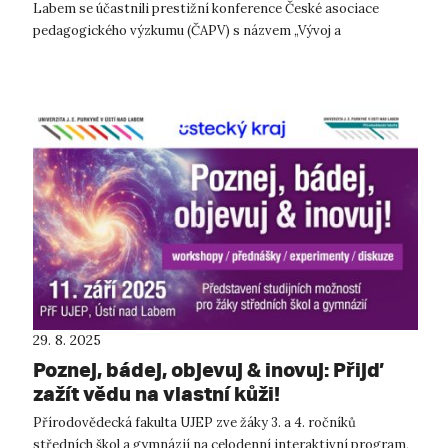
Labem se účastnili prestižní konference České asociace
pedagogického výzkumu (ČAPV) s názvem „Vývoj a
perspektivy: výzkum a vzdělávání v...
29. 8. 2025
Poznej, bádej, objevuj & inovuj: Přijď
zažít vědu na vlastní kůži!
Přírodovědecká fakulta UJEP zve žáky 3. a 4. ročníků
středních škol a gymnázií na celodenní interaktivní program,