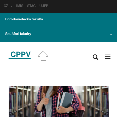
CZ
IMIS
STAG
UJEP
Přírodovědecká fakulta
Součásti fakulty
Toggl
navig