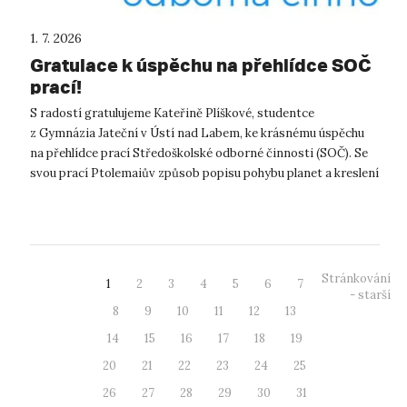
1. 7. 2026
Gratulace k úspěchu na přehlídce SOČ
prací!
S radostí gratulujeme Kateřině Plíškové, studentce
z Gymnázia Jateční v Ústí nad Labem, ke krásnému úspěchu
na přehlídce prací Středoškolské odborné činnosti (SOČ). Se
svou prací Ptolemaiův způsob popisu pohybu planet a kreslení
pomocí Fourierových ...
Stránkování
1
2
3
4
5
6
7
- starší
8
9
10
11
12
13
14
15
16
17
18
19
20
21
22
23
24
25
26
27
28
29
30
31