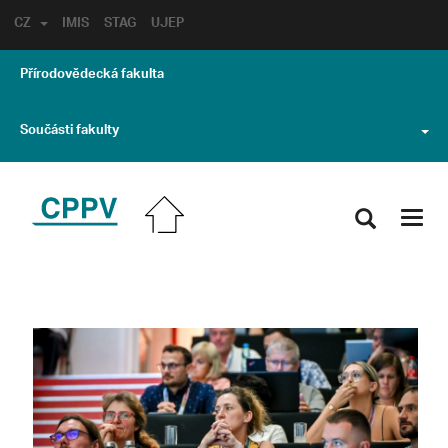
CZ
IMIS
STAG
UJEP
Přírodovědecká fakulta
Součásti fakulty
Toggl
navig