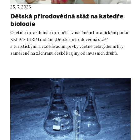
25. 7. 2026
Dětská přírodovědná stáž na katedře
biologie
O letních prázdninách proběhla v naučném botanickém parku
KBI PřF UJEP tradiční „Dětská přírodovědná stáž“
s turistickými a vzdělávacími prvky včetně celotýdenní hry
zaměřené na záchranu české krajiny od invazních druhů.
V rámci bohatého programu s...